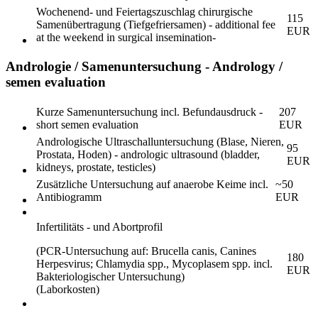
Wochenend- und Feiertagszuschlag chirurgische
115
Samenübertragung (Tiefgefriersamen) - additional fee
EUR
at the weekend in surgical insemination-
Andrologie / Samenuntersuchung - Andrology /
semen evaluation
Kurze Samenuntersuchung incl. Befundausdruck -
207
short semen evaluation
EUR
Andrologische Ultraschalluntersuchung (Blase, Nieren,
95
Prostata, Hoden) - andrologic ultrasound (bladder,
EUR
kidneys, prostate, testicles)
Zusätzliche Untersuchung auf anaerobe Keime incl.
~50
Antibiogramm
EUR
Infertilitäts - und Abortprofil
(PCR-Untersuchung auf: Brucella canis, Canines
180
Herpesvirus; Chlamydia spp., Mycoplasem spp. incl.
EUR
Bakteriologischer Untersuchung)
(Laborkosten)