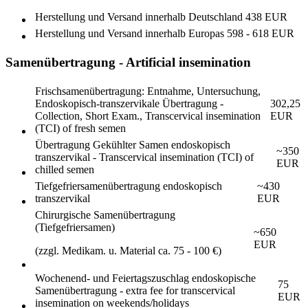
Herstellung und Versand innerhalb Deutschland
438 EUR
Herstellung und Versand innerhalb Europas
598 - 618 EUR
Samenübertragung - Artificial insemination
Frischsamenübertragung: Entnahme, Untersuchung,
Endoskopisch-transzervikale Übertragung -
302,25
Collection, Short Exam., Transcervical insemination
EUR
(TCI) of fresh semen
Übertragung Gekühlter Samen endoskopisch
~350
transzervikal - Transcervical insemination (TCI) of
EUR
chilled semen
Tiefgefriersamenübertragung endoskopisch
~430
transzervikal
EUR
Chirurgische Samenübertragung
(Tiefgefriersamen)
~650
EUR
(zzgl. Medikam. u. Material ca. 75 - 100 €)
Wochenend- und Feiertagszuschlag endoskopische
75
Samenübertragung - extra fee for transcervical
EUR
insemination on weekends/holidays