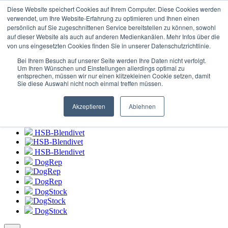
Login zum
HSB-Blendivet Portal
Diese Website speichert Cookies auf Ihrem Computer. Diese Cookies werden
verwendet, um Ihre Website-Erfahrung zu optimieren und Ihnen einen
persönlich auf Sie zugeschnittenen Service bereitstellen zu können, sowohl
HSB-Blendivet
auf dieser Website als auch auf anderen Medienkanälen. Mehr Infos über die
von uns eingesetzten Cookies finden Sie in unserer Datenschutzrichtlinie.
HSB-Blendivet
Bei Ihrem Besuch auf unserer Seite werden Ihre Daten nicht verfolgt.
DogRep
Um Ihren Wünschen und Einstellungen allerdings optimal zu
entsprechen, müssen wir nur einen klitzekleinen Cookie setzen, damit
Sie diese Auswahl nicht noch einmal treffen müssen.
DogRep
DogStock
Akzeptieren
Ablehnen
DogStock
HSB-Blendivet
HSB-Blendivet
DogRep
DogRep
DogStock
DogStock