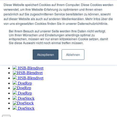
Login zum
HSB-Blendivet Portal
Diese Website speichert Cookies auf Ihrem Computer. Diese Cookies werden
verwendet, um Ihre Website-Erfahrung zu optimieren und Ihnen einen
persönlich auf Sie zugeschnittenen Service bereitstellen zu können, sowohl
HSB-Blendivet
auf dieser Website als auch auf anderen Medienkanälen. Mehr Infos über die
von uns eingesetzten Cookies finden Sie in unserer Datenschutzrichtlinie.
HSB-Blendivet
Bei Ihrem Besuch auf unserer Seite werden Ihre Daten nicht verfolgt.
DogRep
Um Ihren Wünschen und Einstellungen allerdings optimal zu
entsprechen, müssen wir nur einen klitzekleinen Cookie setzen, damit
Sie diese Auswahl nicht noch einmal treffen müssen.
DogRep
DogStock
Akzeptieren
Ablehnen
DogStock
HSB-Blendivet
HSB-Blendivet
DogRep
DogRep
DogStock
DogStock