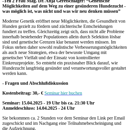
-Teil 2 Frau Mag. Dr. Anja Geretschläger:
“Genetische
Möglichkeiten auf dem Weg zu einer gesünderen Hundezucht -
was möglich ist, was nicht und was wir neu denken müssen”
Moderne Genetik eröffnet neue Möglichkeiten, die Gesundheit von
Hunden gezielt zu fördern und züchterische Entscheidungen
fundiert zu treffen. Gleichzeitig zeigt sich, dass nicht alle Probleme
innerhalb bestehender Populationen allein durch Selektion lösbar
sind und genetische Grenzen klar benannt werden müssen. Im
Fokus stehen daher sowohl realistische Verbesserungsmöglichkeiten
als auch neue Strategien, etwa der bewusste Umgang mit
genetischer Vielfalt und der Einsatz von kontrollierter
Einkreuzprojekte. So entsteht ein praxisnaher Blick darauf, wie
Hundezucht langfristig gesünder und verantwortungsvoller gestaltet
werden kann.
- Fragen und Abschlußdiskussion
Kostenbeitrag: 30,- €
Seminar hier buchen
Seminar: 15.04.2025 - 19 Uhr bis ca. 21:30 Uhr
Anmeldeschluss: 14.04.2025 - 24 Uhr
Sie bekommen ca. 2 Stunden vor dem Seminar den Link per Email
zugeschickt und im Nachgang eine Teilnahmebescheinigung und
die Aufzeichnung.