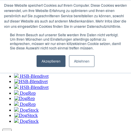
Login zum
HSB-Blendivet Portal
Diese Website speichert Cookies auf Ihrem Computer. Diese Cookies werden
verwendet, um Ihre Website-Erfahrung zu optimieren und Ihnen einen
persönlich auf Sie zugeschnittenen Service bereitstellen zu können, sowohl
HSB-Blendivet
auf dieser Website als auch auf anderen Medienkanälen. Mehr Infos über die
von uns eingesetzten Cookies finden Sie in unserer Datenschutzrichtlinie.
HSB-Blendivet
Bei Ihrem Besuch auf unserer Seite werden Ihre Daten nicht verfolgt.
DogRep
Um Ihren Wünschen und Einstellungen allerdings optimal zu
entsprechen, müssen wir nur einen klitzekleinen Cookie setzen, damit
Sie diese Auswahl nicht noch einmal treffen müssen.
DogRep
DogStock
Akzeptieren
Ablehnen
DogStock
HSB-Blendivet
HSB-Blendivet
DogRep
DogRep
DogStock
DogStock