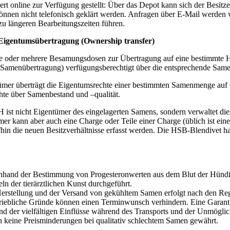
 online zur Verfügung gestellt: Über das Depot kann sich der Besitzer
nnen nicht telefonisch geklärt werden. Anfragen über E-Mail werden
u längeren Bearbeitungszeiten führen.
 Eigentumsübertragung (Ownership transfer)
e oder mehrere Besamungsdosen zur Übertragung auf eine bestimmte H
(Samenübertragung) verfügungsberechtigt über die entsprechende Same
er überträgt die Eigentumsrechte einer bestimmten Samenmenge auf ei
hte über Samenbestand und –qualität.
 nicht Eigentümer des eingelagerten Samens, sondern verwaltet diesen
er kann aber auch eine Charge oder Teile einer Charge (üblich ist e
hin die neuen Besitzverhältnisse erfasst werden. Die HSB-Blendivet han
nhand der Bestimmung von Progesteronwerten aus dem Blut der Hündin n
eln der tierärztlichen Kunst durchgeführt.
erstellung und der Versand von gekühltem Samen erfolgt nach den Rege
triebliche Gründe können einen Terminwunsch verhindern. Eine Garan
 der vielfältigen Einflüsse während des Transports und der Unmöglic
 keine Preisminderungen bei qualitativ schlechtem Samen gewährt.