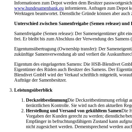
Informationen zum Depot werden dem Besitzer passwortgesichert
www.hundesamenbank.eu
informieren. Anfragen zum Depot kö
Werktagen beantwortet. Dienstliche Gründe können aber auch z
Unterschied zwischen Samenfreigabe (Semen release) und
Samenfreigabe (Semen release): Der Sameneigentümer gibt ein
frei. Er bleibt bis zum Abschluss der Verwendung des Samens 
Eigentumsübertragung (Ownership transfer): Der Sameneigentüm
zukünftige Samenverwendung ab und verliert die Auskunftsrec
Eigentum des eingelagerten Samens: Die HSB-Blendivet GmbH ist
Eigentümer des Rüden auch Besitzer des Samens. Der Eigentüm
Blendivet GmbH wird der Verkauf schriftlich mitgeteilt, worauf
Aufträge der Samenbesitzer.
Leistungsüberblick
Deckzeitbestimmung
Die Deckzeitbestimmung erfolgt a
tierärztlichen Kontrolle. Sie wird nach den aktuellen Reg
Herstellung und Versand von gekühltem Samen
Die H
Vorgaben der Kunden gerecht zu werden; dienstliche/be
Empfänger in befruchtungsfähigem Zustand kann aufgrund
nicht zugesichert werden. Dementsprechend werden auch