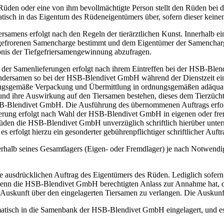
üden oder eine von ihm bevollmächtigte Person stellt den Rüden bei 
tisch in das Eigentum des Rüdeneigentümers über, sofern dieser keine
rsamens erfolgt nach den Regeln der tierärztlichen Kunst. Innerhalb e
ngefrorenen Samencharge bestimmt und dem Eigentümer der Samencharge
ebnis der Tiefgefriersamengewinnung abzufragen.
er Samenlieferungen erfolgt nach ihrem Eintreffen bei der HSB-Blend
ndersamen so bei der HSB-Blendivet GmbH während der Dienstzeit eintri
dnungsgemäße Verpackung und Übermittlung in ordnungsgemäßen adäqua
nd ihre Auswirkung auf den Tiersamen bestehen, dieses dem Tierzüchter
r HSB-Blendivet GmbH. Die Ausführung des übernommenen Auftrags erf
agerung erfolgt nach Wahl der HSB-Blendivet GmbH in eigenen oder f
 Rüden die HSB-Blendivet GmbH unverzüglich schriftlich hierüber unt
 es erfolgt hierzu ein gesonderter gebührenpflichtiger schriftlicher Auftr
b seines Gesamtlagers (Eigen- oder Fremdlager) je nach Notwendigk
ausdrücklichen Auftrag des Eigentümers des Rüden. Lediglich sofern e
wenn die HSB-Blendivet GmbH berechtigten Anlass zur Annahme hat, d
igt, Auskunft über den eingelagerten Tiersamen zu verlangen. Die Ausku
tisch in die Samenbank der HSB-Blendivet GmbH eingelagert, und es 