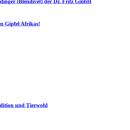
dinger (Blendivet) der Dr. Fritz GmbH
 Gipfel Afrikas!
dition und Tierwohl