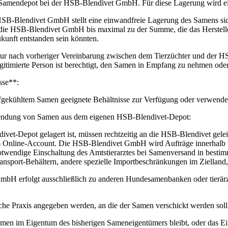
 Samendepot bei der HSB-Blendivet GmbH. Für diese Lagerung wird ein
SB-Blendivet GmbH stellt eine einwandfreie Lagerung des Samens sich
et die HSB-Blendivet GmbH bis maximal zu der Summe, die das Herstel
ukunft entstanden sein könnten.
nur nach vorheriger Vereinbarung zwischen dem Tierzüchter und der H
itimierte Person ist berechtigt, den Samen in Empfang zu nehmen oder
sse**:
gekühltem Samen geeignete Behältnisse zur Verfügung oder verwendet n
endung von Samen aus dem eigenen HSB-Blendivet-Depot:
t-Depot gelagert ist, müssen rechtzeitig an die HSB-Blendivet geleite
em Online-Account. Die HSB-Blendivet GmbH wird Aufträge innerhalb v
otwendige Einschaltung des Amtstierarztes bei Samenversand in bestim
sport-Behältern, andere spezielle Importbeschränkungen im Zielland, 
 erfolgt ausschließlich zu anderen Hundesamenbanken oder tierärztl
che Praxis angegeben werden, an die der Samen verschickt werden soll
men im Eigentum des bisherigen Sameneigentümers bleibt, oder das E