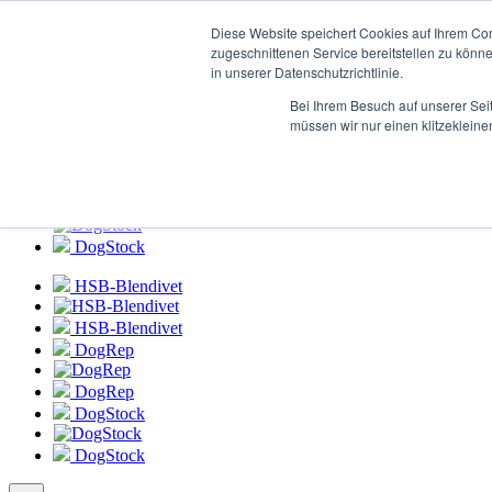
Login zum
HSB-Blendivet Portal
Diese Website speichert Cookies auf Ihrem Co
zugeschnittenen Service bereitstellen zu könn
in unserer Datenschutzrichtlinie.
HSB-Blendivet
Bei Ihrem Besuch auf unserer Sei
HSB-Blendivet
müssen wir nur einen klitzekleine
DogRep
DogRep
DogStock
DogStock
HSB-Blendivet
HSB-Blendivet
DogRep
DogRep
DogStock
DogStock