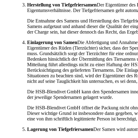
Herstellung von Tiefgefriersamen
Der Eigentümer des R
Eigentumsverhältnisse. Der Tiefgefriersamen geht automa
Die Entnahme des Samens und Herstellung des Tiefgefrie
Samens aufgetaut und anhand dieser die Qualität der ei
der Charge sein, hat dieser dennoch das Recht, das Erg
Einlagerung von Samen
Die Abfertigung und Annahme d
Eigentümer des Rüden (Tierzüchter) sicher, dass der Spe
muss. Grundsätzlich sorgt der Tierzüchter für eine or
Bedenken hinsichtlich der Übermittlung des Tiersamens u
Mitteilung führt allerdings nicht zu einer Haftung de
Berücksichtigung des gelieferten Tiersamens. Die Einl
Situationen zu beachten sind, wird der Eigentümer des
nicht auf seine Tauglichkeit hin untersuchen, es sei denn,
Die HSB-Blendivet GmbH kann den Spendersamen innerhal
der jeweilige Spendersamen gelagert wurde.
Die HSB-Blendivet GmbH öffnet die Packung nicht ohne 
Dieser wichtige Grund ist insbesondere dann gegeben, 
eine von ihm schriftlich legitimierte Person ist berecht
Lagerung von Tiefgefriersamen
Der Samen wird automa