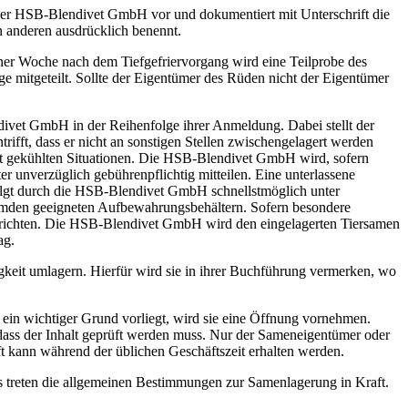
der HSB-Blendivet GmbH vor und dokumentiert mit Unterschrift die
n anderen ausdrücklich benennt.
iner Woche nach dem Tiefgefriervorgang wird eine Teilprobe des
 mitgeteilt. Sollte der Eigentümer des Rüden nicht der Eigentümer
ivet GmbH in der Reihenfolge ihrer Anmeldung. Dabei stellt der
fft, dass er nicht an sonstigen Stellen zwischengelagert werden
t gekühlten Situationen. Die HSB-Blendivet GmbH wird, sofern
 unverzüglich gebührenpflichtig mitteilen. Eine unterlassene
olgt durch die HSB-Blendivet GmbH schnellstmöglich unter
remden geeigneten Aufbewahrungsbehältern. Sofern besondere
errichten. Die HSB-Blendivet GmbH wird den eingelagerten Tiersamen
ag.
eit umlagern. Hierfür wird sie in ihrer Buchführung vermerken, wo
in wichtiger Grund vorliegt, wird sie eine Öffnung vornehmen.
ass der Inhalt geprüft werden muss. Nur der Sameneigentümer oder
nft kann während der üblichen Geschäftszeit erhalten werden.
treten die allgemeinen Bestimmungen zur Samenlagerung in Kraft.