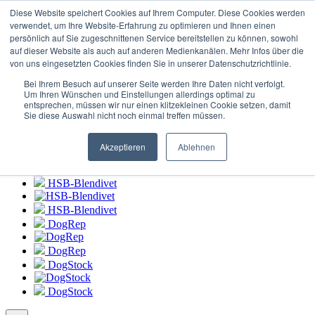
Login zum
HSB-Blendivet Portal
Diese Website speichert Cookies auf Ihrem Computer. Diese Cookies werden
verwendet, um Ihre Website-Erfahrung zu optimieren und Ihnen einen
persönlich auf Sie zugeschnittenen Service bereitstellen zu können, sowohl
HSB-Blendivet
auf dieser Website als auch auf anderen Medienkanälen. Mehr Infos über die
von uns eingesetzten Cookies finden Sie in unserer Datenschutzrichtlinie.
HSB-Blendivet
Bei Ihrem Besuch auf unserer Seite werden Ihre Daten nicht verfolgt.
DogRep
Um Ihren Wünschen und Einstellungen allerdings optimal zu
entsprechen, müssen wir nur einen klitzekleinen Cookie setzen, damit
Sie diese Auswahl nicht noch einmal treffen müssen.
DogRep
DogStock
Akzeptieren
Ablehnen
DogStock
HSB-Blendivet
HSB-Blendivet
DogRep
DogRep
DogStock
DogStock