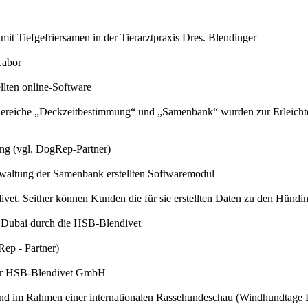
t Tiefgefriersamen in der Tierarztpraxis Dres. Blendinger
Labor
llten online-Software
reiche „Deckzeitbestimmung“ und „Samenbank“ wurden zur Erleichteru
ng (vgl. DogRep-Partner)
waltung der Samenbank erstellten Softwaremodul
t. Seither können Kunden die für sie erstellten Daten zu den Hündin
n Dubai durch die HSB-Blendivet
ep - Partner)
zur HSB-Blendivet GmbH
hland im Rahmen einer internationalen Rassehundeschau (Windhundtage