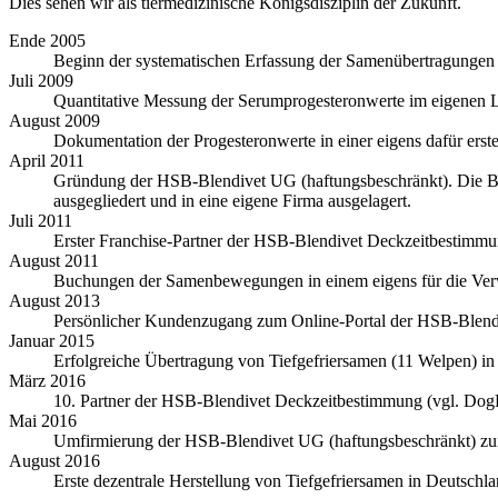
Dies sehen wir als tiermedizinische Königsdisziplin der Zukunft.
Ende 2005
Beginn der systematischen Erfassung der Samenübertragungen mi
Juli 2009
Quantitative Messung der Serumprogesteronwerte im eigenen 
August 2009
Dokumentation der Progesteronwerte in einer eigens dafür erste
April 2011
Gründung der HSB-Blendivet UG (haftungsbeschränkt). Die Be
ausgegliedert und in eine eigene Firma ausgelagert.
Juli 2011
Erster Franchise-Partner der HSB-Blendivet Deckzeitbestimmu
August 2011
Buchungen der Samenbewegungen in einem eigens für die Ver
August 2013
Persönlicher Kundenzugang zum Online-Portal der HSB-Blendive
Januar 2015
Erfolgreiche Übertragung von Tiefgefriersamen (11 Welpen) i
März 2016
10. Partner der HSB-Blendivet Deckzeitbestimmung (vgl. DogR
Mai 2016
Umfirmierung der HSB-Blendivet UG (haftungsbeschränkt) 
August 2016
Erste dezentrale Herstellung von Tiefgefriersamen in Deutsc