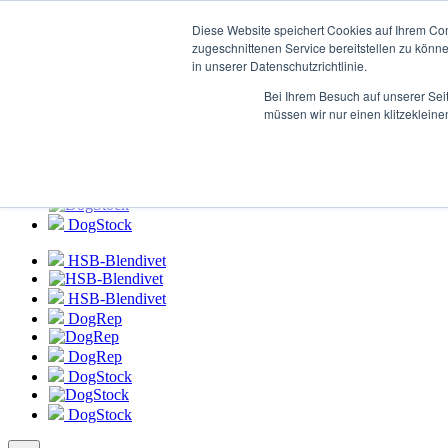
Login zum
HSB-Blendivet Portal
Diese Website speichert Cookies auf Ihrem Co
zugeschnittenen Service bereitstellen zu könn
in unserer Datenschutzrichtlinie.
HSB-Blendivet
Bei Ihrem Besuch auf unserer Sei
HSB-Blendivet
müssen wir nur einen klitzekleine
DogRep
DogRep
DogStock
DogStock
HSB-Blendivet
HSB-Blendivet
DogRep
DogRep
DogStock
DogStock