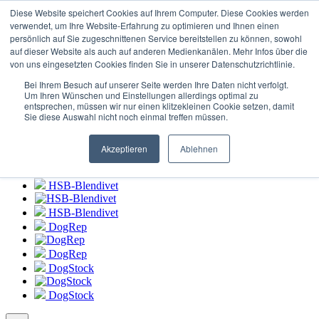
Connexion au
portail HSB-Blendivet
Diese Website speichert Cookies auf Ihrem Computer. Diese Cookies werden
verwendet, um Ihre Website-Erfahrung zu optimieren und Ihnen einen
persönlich auf Sie zugeschnittenen Service bereitstellen zu können, sowohl
HSB-Blendivet
auf dieser Website als auch auf anderen Medienkanälen. Mehr Infos über die
von uns eingesetzten Cookies finden Sie in unserer Datenschutzrichtlinie.
HSB-Blendivet
Bei Ihrem Besuch auf unserer Seite werden Ihre Daten nicht verfolgt.
DogRep
Um Ihren Wünschen und Einstellungen allerdings optimal zu
entsprechen, müssen wir nur einen klitzekleinen Cookie setzen, damit
Sie diese Auswahl nicht noch einmal treffen müssen.
DogRep
DogStock
Akzeptieren
Ablehnen
DogStock
HSB-Blendivet
HSB-Blendivet
DogRep
DogRep
DogStock
DogStock