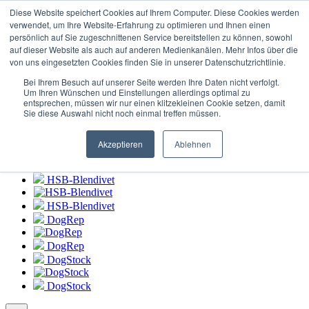
Connexion au
portail HSB-Blendivet
Diese Website speichert Cookies auf Ihrem Computer. Diese Cookies werden
verwendet, um Ihre Website-Erfahrung zu optimieren und Ihnen einen
persönlich auf Sie zugeschnittenen Service bereitstellen zu können, sowohl
HSB-Blendivet
auf dieser Website als auch auf anderen Medienkanälen. Mehr Infos über die
von uns eingesetzten Cookies finden Sie in unserer Datenschutzrichtlinie.
HSB-Blendivet
Bei Ihrem Besuch auf unserer Seite werden Ihre Daten nicht verfolgt.
DogRep
Um Ihren Wünschen und Einstellungen allerdings optimal zu
entsprechen, müssen wir nur einen klitzekleinen Cookie setzen, damit
Sie diese Auswahl nicht noch einmal treffen müssen.
DogRep
DogStock
Akzeptieren
Ablehnen
DogStock
HSB-Blendivet
HSB-Blendivet
DogRep
DogRep
DogStock
DogStock