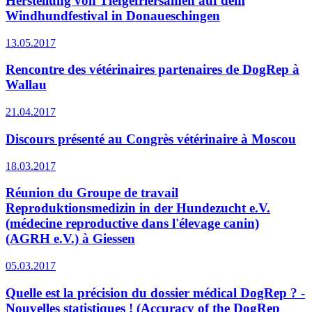
Herstellung von Tiefgefriersamen auf dem
Windhundfestival in Donaueschingen
13.05.2017
Rencontre des vétérinaires partenaires de DogRep à
Wallau
21.04.2017
Discours présenté au Congrès vétérinaire à Moscou
18.03.2017
Réunion du Groupe de travail
Reproduktionsmedizin in der Hundezucht e.V.
(médecine reproductive dans l'élevage canin)
(AGRH e.V.) à Giessen
05.03.2017
Quelle est la précision du dossier médical DogRep ? -
Nouvelles statistiques ! (Accuracy of the DogRep