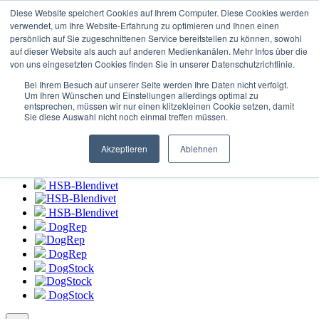
Connexion au
portail HSB-Blendivet
Diese Website speichert Cookies auf Ihrem Computer. Diese Cookies werden
verwendet, um Ihre Website-Erfahrung zu optimieren und Ihnen einen
persönlich auf Sie zugeschnittenen Service bereitstellen zu können, sowohl
HSB-Blendivet
auf dieser Website als auch auf anderen Medienkanälen. Mehr Infos über die
von uns eingesetzten Cookies finden Sie in unserer Datenschutzrichtlinie.
HSB-Blendivet
Bei Ihrem Besuch auf unserer Seite werden Ihre Daten nicht verfolgt.
DogRep
Um Ihren Wünschen und Einstellungen allerdings optimal zu
entsprechen, müssen wir nur einen klitzekleinen Cookie setzen, damit
Sie diese Auswahl nicht noch einmal treffen müssen.
DogRep
DogStock
Akzeptieren
Ablehnen
DogStock
HSB-Blendivet
HSB-Blendivet
DogRep
DogRep
DogStock
DogStock