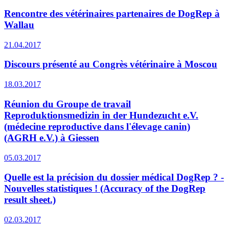
Rencontre des vétérinaires partenaires de DogRep à
Wallau
21.04.2017
Discours présenté au Congrès vétérinaire à Moscou
18.03.2017
Réunion du Groupe de travail
Reproduktionsmedizin in der Hundezucht e.V.
(médecine reproductive dans l'élevage canin)
(AGRH e.V.) à Giessen
05.03.2017
Quelle est la précision du dossier médical DogRep ? -
Nouvelles statistiques ! (Accuracy of the DogRep
result sheet.)
02.03.2017