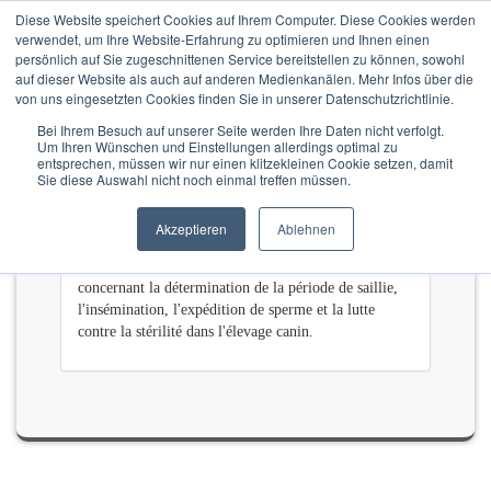
Diese Website speichert Cookies auf Ihrem Computer. Diese Cookies werden
verwendet, um Ihre Website-Erfahrung zu optimieren und Ihnen einen
persönlich auf Sie zugeschnittenen Service bereitstellen zu können, sowohl
auf dieser Website als auch auf anderen Medienkanälen. Mehr Infos über die
von uns eingesetzten Cookies finden Sie in unserer Datenschutzrichtlinie.
Bei Ihrem Besuch auf unserer Seite werden Ihre Daten nicht verfolgt.
Um Ihren Wünschen und Einstellungen allerdings optimal zu
21.04.2017
entsprechen, müssen wir nur einen klitzekleinen Cookie setzen, damit
Discours présenté au Congrès vétérinaire à
Sie diese Auswahl nicht noch einmal treffen müssen.
Moscou
Akzeptieren
Ablehnen
Du 20 au 23 avril 2017 :
Exposés lors du Congrès vétérinaire à Moscou
concernant la détermination de la période de saillie,
l'insémination, l'expédition de sperme et la lutte
contre la stérilité dans l'élevage canin.