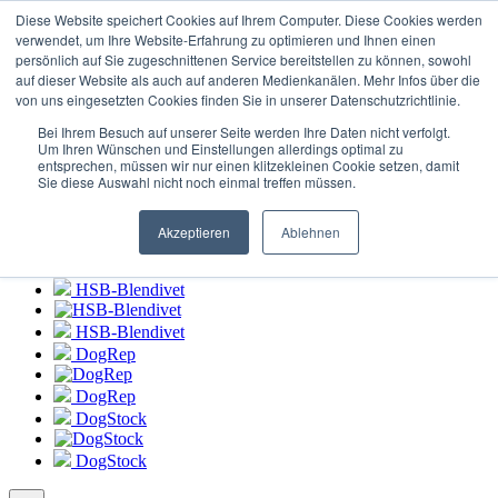
Connexion au
portail HSB-Blendivet
Diese Website speichert Cookies auf Ihrem Computer. Diese Cookies werden
verwendet, um Ihre Website-Erfahrung zu optimieren und Ihnen einen
persönlich auf Sie zugeschnittenen Service bereitstellen zu können, sowohl
HSB-Blendivet
auf dieser Website als auch auf anderen Medienkanälen. Mehr Infos über die
von uns eingesetzten Cookies finden Sie in unserer Datenschutzrichtlinie.
HSB-Blendivet
Bei Ihrem Besuch auf unserer Seite werden Ihre Daten nicht verfolgt.
DogRep
Um Ihren Wünschen und Einstellungen allerdings optimal zu
entsprechen, müssen wir nur einen klitzekleinen Cookie setzen, damit
Sie diese Auswahl nicht noch einmal treffen müssen.
DogRep
DogStock
Akzeptieren
Ablehnen
DogStock
HSB-Blendivet
HSB-Blendivet
DogRep
DogRep
DogStock
DogStock