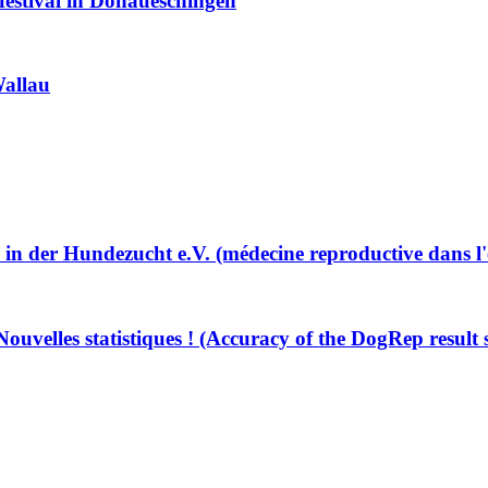
estival in Donaueschingen
Wallau
n der Hundezucht e.V. (médecine reproductive dans l'
ouvelles statistiques ! (Accuracy of the DogRep result s