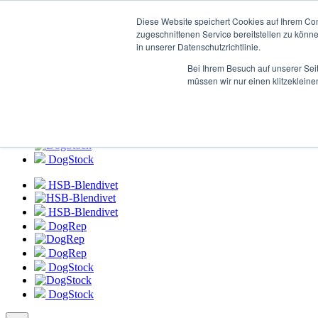
Connexion au
portail HSB-Blendivet
Diese Website speichert Cookies auf Ihrem Co
zugeschnittenen Service bereitstellen zu könn
in unserer Datenschutzrichtlinie.
HSB-Blendivet
Bei Ihrem Besuch auf unserer Sei
HSB-Blendivet
müssen wir nur einen klitzekleine
DogRep
DogRep
DogStock
DogStock
HSB-Blendivet
HSB-Blendivet
DogRep
DogRep
DogStock
DogStock