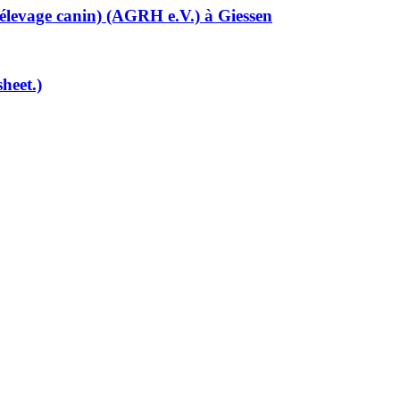
élevage canin) (AGRH e.V.) à Giessen
heet.)