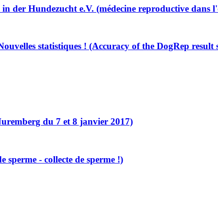
n der Hundezucht e.V. (médecine reproductive dans l'
ouvelles statistiques ! (Accuracy of the DogRep result s
emberg du 7 et 8 janvier 2017)
 sperme - collecte de sperme !)