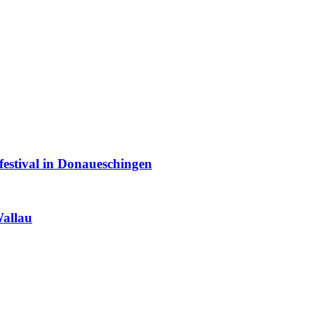
estival in Donaueschingen
Wallau