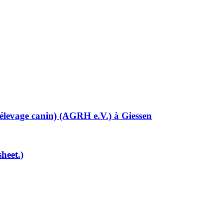
élevage canin) (AGRH e.V.) à Giessen
heet.)