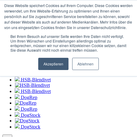
Login zum
HSB-Blendivet Portal
Diese Website speichert Cookies auf Ihrem Computer. Diese Cookies werden
verwendet, um Ihre Website-Erfahrung zu optimieren und Ihnen einen
persönlich auf Sie zugeschnittenen Service bereitstellen zu können, sowohl
HSB-Blendivet
auf dieser Website als auch auf anderen Medienkanälen. Mehr Infos über die
von uns eingesetzten Cookies finden Sie in unserer Datenschutzrichtlinie.
HSB-Blendivet
Bei Ihrem Besuch auf unserer Seite werden Ihre Daten nicht verfolgt.
DogRep
Um Ihren Wünschen und Einstellungen allerdings optimal zu
entsprechen, müssen wir nur einen klitzekleinen Cookie setzen, damit
Sie diese Auswahl nicht noch einmal treffen müssen.
DogRep
DogStock
Akzeptieren
Ablehnen
DogStock
HSB-Blendivet
HSB-Blendivet
DogRep
DogRep
DogStock
DogStock