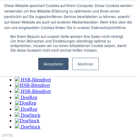
Login zum
HSB-Blendivet Portal
Diese Website speichert Cookies auf Ihrem Computer. Diese Cookies werden
verwendet, um Ihre Website-Erfahrung zu optimieren und Ihnen einen
persönlich auf Sie zugeschnittenen Service bereitstellen zu können, sowohl
HSB-Blendivet
auf dieser Website als auch auf anderen Medienkanälen. Mehr Infos über die
von uns eingesetzten Cookies finden Sie in unserer Datenschutzrichtlinie.
HSB-Blendivet
Bei Ihrem Besuch auf unserer Seite werden Ihre Daten nicht verfolgt.
DogRep
Um Ihren Wünschen und Einstellungen allerdings optimal zu
entsprechen, müssen wir nur einen klitzekleinen Cookie setzen, damit
Sie diese Auswahl nicht noch einmal treffen müssen.
DogRep
DogStock
Akzeptieren
Ablehnen
DogStock
HSB-Blendivet
HSB-Blendivet
DogRep
DogRep
DogStock
DogStock