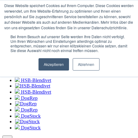
Login zum
HSB-Blendivet Portal
Diese Website speichert Cookies auf Ihrem Computer. Diese Cookies werden
verwendet, um Ihre Website-Erfahrung zu optimieren und Ihnen einen
persönlich auf Sie zugeschnittenen Service bereitstellen zu können, sowohl
HSB-Blendivet
auf dieser Website als auch auf anderen Medienkanälen. Mehr Infos über die
von uns eingesetzten Cookies finden Sie in unserer Datenschutzrichtlinie.
HSB-Blendivet
Bei Ihrem Besuch auf unserer Seite werden Ihre Daten nicht verfolgt.
DogRep
Um Ihren Wünschen und Einstellungen allerdings optimal zu
entsprechen, müssen wir nur einen klitzekleinen Cookie setzen, damit
Sie diese Auswahl nicht noch einmal treffen müssen.
DogRep
DogStock
Akzeptieren
Ablehnen
DogStock
HSB-Blendivet
HSB-Blendivet
DogRep
DogRep
DogStock
DogStock