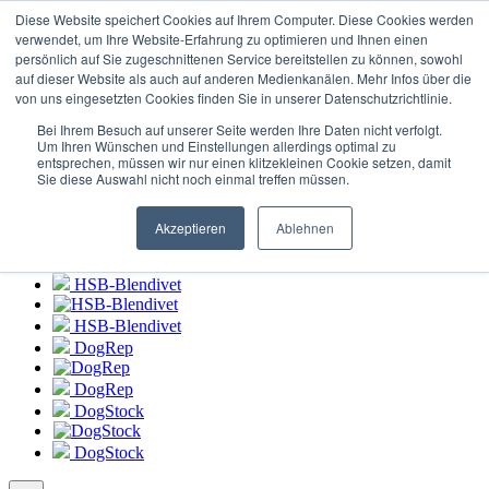
Connexion au
portail HSB-Blendivet
Diese Website speichert Cookies auf Ihrem Computer. Diese Cookies werden
verwendet, um Ihre Website-Erfahrung zu optimieren und Ihnen einen
persönlich auf Sie zugeschnittenen Service bereitstellen zu können, sowohl
HSB-Blendivet
auf dieser Website als auch auf anderen Medienkanälen. Mehr Infos über die
von uns eingesetzten Cookies finden Sie in unserer Datenschutzrichtlinie.
HSB-Blendivet
Bei Ihrem Besuch auf unserer Seite werden Ihre Daten nicht verfolgt.
DogRep
Um Ihren Wünschen und Einstellungen allerdings optimal zu
entsprechen, müssen wir nur einen klitzekleinen Cookie setzen, damit
Sie diese Auswahl nicht noch einmal treffen müssen.
DogRep
DogStock
Akzeptieren
Ablehnen
DogStock
HSB-Blendivet
HSB-Blendivet
DogRep
DogRep
DogStock
DogStock