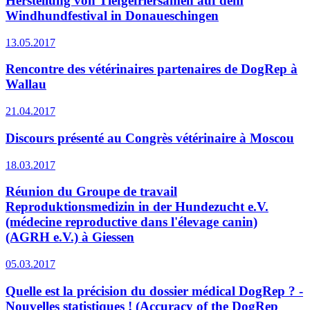
Herstellung von Tiefgefriersamen auf dem
Windhundfestival in Donaueschingen
13.05.2017
Rencontre des vétérinaires partenaires de DogRep à
Wallau
21.04.2017
Discours présenté au Congrès vétérinaire à Moscou
18.03.2017
Réunion du Groupe de travail
Reproduktionsmedizin in der Hundezucht e.V.
(médecine reproductive dans l'élevage canin)
(AGRH e.V.) à Giessen
05.03.2017
Quelle est la précision du dossier médical DogRep ? -
Nouvelles statistiques ! (Accuracy of the DogRep