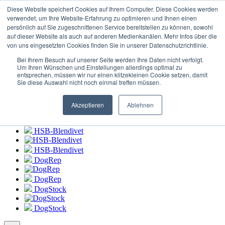
Connexion au
portail HSB-Blendivet
Diese Website speichert Cookies auf Ihrem Computer. Diese Cookies werden
verwendet, um Ihre Website-Erfahrung zu optimieren und Ihnen einen
persönlich auf Sie zugeschnittenen Service bereitstellen zu können, sowohl
HSB-Blendivet
auf dieser Website als auch auf anderen Medienkanälen. Mehr Infos über die
von uns eingesetzten Cookies finden Sie in unserer Datenschutzrichtlinie.
HSB-Blendivet
Bei Ihrem Besuch auf unserer Seite werden Ihre Daten nicht verfolgt.
DogRep
Um Ihren Wünschen und Einstellungen allerdings optimal zu
entsprechen, müssen wir nur einen klitzekleinen Cookie setzen, damit
Sie diese Auswahl nicht noch einmal treffen müssen.
DogRep
DogStock
Akzeptieren
Ablehnen
DogStock
HSB-Blendivet
HSB-Blendivet
DogRep
DogRep
DogStock
DogStock