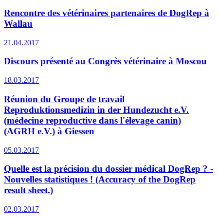
Rencontre des vétérinaires partenaires de DogRep à
Wallau
21.04.2017
Discours présenté au Congrès vétérinaire à Moscou
18.03.2017
Réunion du Groupe de travail
Reproduktionsmedizin in der Hundezucht e.V.
(médecine reproductive dans l'élevage canin)
(AGRH e.V.) à Giessen
05.03.2017
Quelle est la précision du dossier médical DogRep ? -
Nouvelles statistiques ! (Accuracy of the DogRep
result sheet.)
02.03.2017