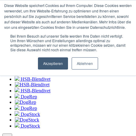
Connexion au
portail HSB-Blendivet
Diese Website speichert Cookies auf Ihrem Computer. Diese Cookies werden
verwendet, um Ihre Website-Erfahrung zu optimieren und Ihnen einen
persönlich auf Sie zugeschnittenen Service bereitstellen zu können, sowohl
HSB-Blendivet
auf dieser Website als auch auf anderen Medienkanälen. Mehr Infos über die
von uns eingesetzten Cookies finden Sie in unserer Datenschutzrichtlinie.
HSB-Blendivet
Bei Ihrem Besuch auf unserer Seite werden Ihre Daten nicht verfolgt.
DogRep
Um Ihren Wünschen und Einstellungen allerdings optimal zu
entsprechen, müssen wir nur einen klitzekleinen Cookie setzen, damit
Sie diese Auswahl nicht noch einmal treffen müssen.
DogRep
DogStock
Akzeptieren
Ablehnen
DogStock
HSB-Blendivet
HSB-Blendivet
DogRep
DogRep
DogStock
DogStock