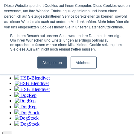
Login to
HSB-Blendivet Portal
Diese Website speichert Cookies auf Ihrem Computer. Diese Cookies werden
verwendet, um Ihre Website-Erfahrung zu optimieren und Ihnen einen
persönlich auf Sie zugeschnittenen Service bereitstellen zu können, sowohl
HSB-Blendivet
auf dieser Website als auch auf anderen Medienkanälen. Mehr Infos über die
von uns eingesetzten Cookies finden Sie in unserer Datenschutzrichtlinie.
HSB-Blendivet
Bei Ihrem Besuch auf unserer Seite werden Ihre Daten nicht verfolgt.
DogRep
Um Ihren Wünschen und Einstellungen allerdings optimal zu
entsprechen, müssen wir nur einen klitzekleinen Cookie setzen, damit
Sie diese Auswahl nicht noch einmal treffen müssen.
DogRep
DogStock
Akzeptieren
Ablehnen
DogStock
HSB-Blendivet
HSB-Blendivet
DogRep
DogRep
DogStock
DogStock