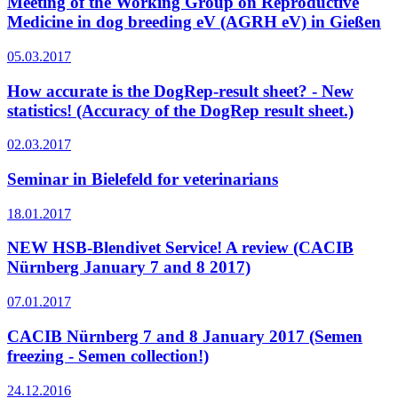
Meeting of the Working Group on Reproductive
Medicine in dog breeding eV (AGRH eV) in Gießen
05.03.2017
How accurate is the DogRep-result sheet? - New
statistics! (Accuracy of the DogRep result sheet.)
02.03.2017
Seminar in Bielefeld for veterinarians
18.01.2017
NEW HSB-Blendivet Service! A review (CACIB
Nürnberg January 7 and 8 2017)
07.01.2017
CACIB Nürnberg 7 and 8 January 2017 (Semen
freezing - Semen collection!)
24.12.2016