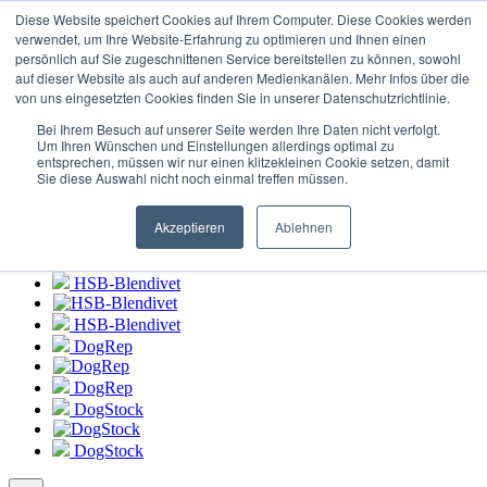
Login to
HSB-Blendivet Portal
Diese Website speichert Cookies auf Ihrem Computer. Diese Cookies werden
verwendet, um Ihre Website-Erfahrung zu optimieren und Ihnen einen
persönlich auf Sie zugeschnittenen Service bereitstellen zu können, sowohl
HSB-Blendivet
auf dieser Website als auch auf anderen Medienkanälen. Mehr Infos über die
von uns eingesetzten Cookies finden Sie in unserer Datenschutzrichtlinie.
HSB-Blendivet
Bei Ihrem Besuch auf unserer Seite werden Ihre Daten nicht verfolgt.
DogRep
Um Ihren Wünschen und Einstellungen allerdings optimal zu
entsprechen, müssen wir nur einen klitzekleinen Cookie setzen, damit
Sie diese Auswahl nicht noch einmal treffen müssen.
DogRep
DogStock
Akzeptieren
Ablehnen
DogStock
HSB-Blendivet
HSB-Blendivet
DogRep
DogRep
DogStock
DogStock