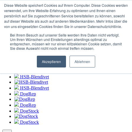
Login zum
HSB-Blendivet Portal
Diese Website speichert Cookies auf Ihrem Computer. Diese Cookies werden
verwendet, um Ihre Website-Erfahrung zu optimieren und Ihnen einen
persönlich auf Sie zugeschnittenen Service bereitstellen zu können, sowohl
HSB-Blendivet
auf dieser Website als auch auf anderen Medienkanälen. Mehr Infos über die
von uns eingesetzten Cookies finden Sie in unserer Datenschutzrichtlinie.
HSB-Blendivet
Bei Ihrem Besuch auf unserer Seite werden Ihre Daten nicht verfolgt.
DogRep
Um Ihren Wünschen und Einstellungen allerdings optimal zu
entsprechen, müssen wir nur einen klitzekleinen Cookie setzen, damit
Sie diese Auswahl nicht noch einmal treffen müssen.
DogRep
DogStock
Akzeptieren
Ablehnen
DogStock
HSB-Blendivet
HSB-Blendivet
DogRep
DogRep
DogStock
DogStock