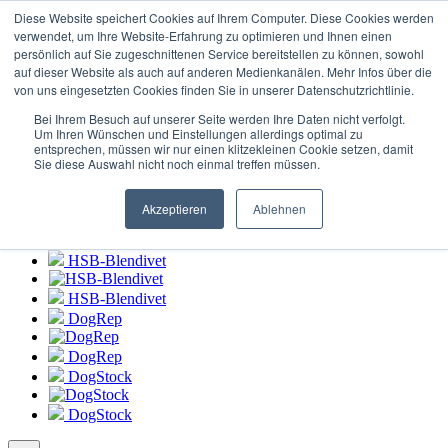
Login to
HSB-Blendivet Portal
Diese Website speichert Cookies auf Ihrem Computer. Diese Cookies werden
verwendet, um Ihre Website-Erfahrung zu optimieren und Ihnen einen
persönlich auf Sie zugeschnittenen Service bereitstellen zu können, sowohl
HSB-Blendivet
auf dieser Website als auch auf anderen Medienkanälen. Mehr Infos über die
von uns eingesetzten Cookies finden Sie in unserer Datenschutzrichtlinie.
HSB-Blendivet
Bei Ihrem Besuch auf unserer Seite werden Ihre Daten nicht verfolgt.
DogRep
Um Ihren Wünschen und Einstellungen allerdings optimal zu
entsprechen, müssen wir nur einen klitzekleinen Cookie setzen, damit
Sie diese Auswahl nicht noch einmal treffen müssen.
DogRep
DogStock
Akzeptieren
Ablehnen
DogStock
HSB-Blendivet
HSB-Blendivet
DogRep
DogRep
DogStock
DogStock