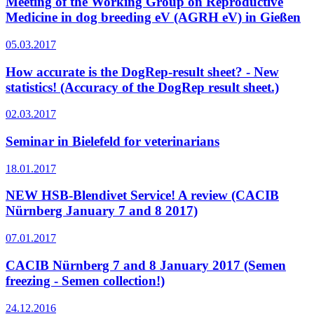
Meeting of the Working Group on Reproductive
Medicine in dog breeding eV (AGRH eV) in Gießen
05.03.2017
How accurate is the DogRep-result sheet? - New
statistics! (Accuracy of the DogRep result sheet.)
02.03.2017
Seminar in Bielefeld for veterinarians
18.01.2017
NEW HSB-Blendivet Service! A review (CACIB
Nürnberg January 7 and 8 2017)
07.01.2017
CACIB Nürnberg 7 and 8 January 2017 (Semen
freezing - Semen collection!)
24.12.2016