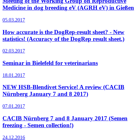
Meeting of the Working Group on Reproductive
Medicine in dog breeding eV (AGRH eV) in Gießen
05.03.2017
How accurate is the DogRep-result sheet? - New
statistics! (Accuracy of the DogRep result sheet.)
02.03.2017
Seminar in Bielefeld for veterinarians
18.01.2017
NEW HSB-Blendivet Service! A review (CACIB
Nürnberg January 7 and 8 2017)
07.01.2017
CACIB Nürnberg 7 and 8 January 2017 (Semen
freezing - Semen collection!)
24.12.2016