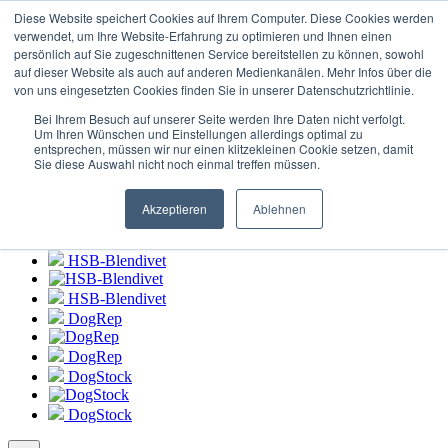
Login to
HSB-Blendivet Portal
Diese Website speichert Cookies auf Ihrem Computer. Diese Cookies werden
verwendet, um Ihre Website-Erfahrung zu optimieren und Ihnen einen
persönlich auf Sie zugeschnittenen Service bereitstellen zu können, sowohl
HSB-Blendivet
auf dieser Website als auch auf anderen Medienkanälen. Mehr Infos über die
von uns eingesetzten Cookies finden Sie in unserer Datenschutzrichtlinie.
HSB-Blendivet
Bei Ihrem Besuch auf unserer Seite werden Ihre Daten nicht verfolgt.
DogRep
Um Ihren Wünschen und Einstellungen allerdings optimal zu
entsprechen, müssen wir nur einen klitzekleinen Cookie setzen, damit
Sie diese Auswahl nicht noch einmal treffen müssen.
DogRep
DogStock
Akzeptieren
Ablehnen
DogStock
HSB-Blendivet
HSB-Blendivet
DogRep
DogRep
DogStock
DogStock