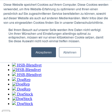
Login zum
HSB-Blendivet Portal
Diese Website speichert Cookies auf Ihrem Computer. Diese Cookies werden
verwendet, um Ihre Website-Erfahrung zu optimieren und Ihnen einen
persönlich auf Sie zugeschnittenen Service bereitstellen zu können, sowohl
HSB-Blendivet
auf dieser Website als auch auf anderen Medienkanälen. Mehr Infos über die
von uns eingesetzten Cookies finden Sie in unserer Datenschutzrichtlinie.
HSB-Blendivet
Bei Ihrem Besuch auf unserer Seite werden Ihre Daten nicht verfolgt.
DogRep
Um Ihren Wünschen und Einstellungen allerdings optimal zu
entsprechen, müssen wir nur einen klitzekleinen Cookie setzen, damit
Sie diese Auswahl nicht noch einmal treffen müssen.
DogRep
DogStock
Akzeptieren
Ablehnen
DogStock
HSB-Blendivet
HSB-Blendivet
DogRep
DogRep
DogStock
DogStock