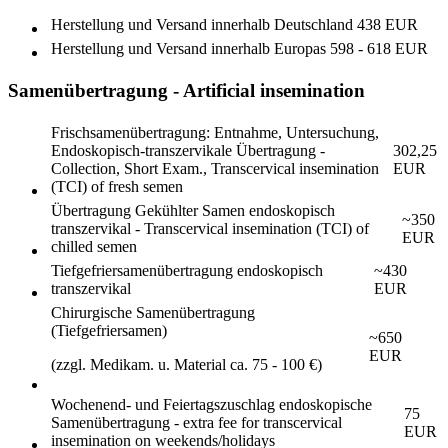
Herstellung und Versand innerhalb Deutschland
438 EUR
Herstellung und Versand innerhalb Europas
598 - 618 EUR
Samenübertragung - Artificial insemination
Frischsamenübertragung: Entnahme, Untersuchung,
Endoskopisch-transzervikale Übertragung -
302,25
Collection, Short Exam., Transcervical insemination
EUR
(TCI) of fresh semen
Übertragung Gekühlter Samen endoskopisch
~350
transzervikal - Transcervical insemination (TCI) of
EUR
chilled semen
Tiefgefriersamenübertragung endoskopisch
~430
transzervikal
EUR
Chirurgische Samenübertragung
(Tiefgefriersamen)
~650
EUR
(zzgl. Medikam. u. Material ca. 75 - 100 €)
Wochenend- und Feiertagszuschlag endoskopische
75
Samenübertragung - extra fee for transcervical
EUR
insemination on weekends/holidays