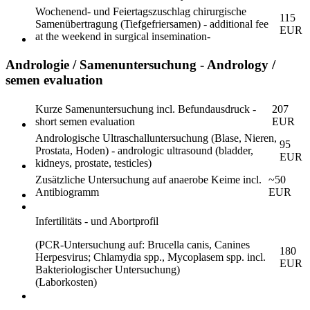
Wochenend- und Feiertagszuschlag chirurgische
115
Samenübertragung (Tiefgefriersamen) - additional fee
EUR
at the weekend in surgical insemination-
Andrologie / Samenuntersuchung - Andrology /
semen evaluation
Kurze Samenuntersuchung incl. Befundausdruck -
207
short semen evaluation
EUR
Andrologische Ultraschalluntersuchung (Blase, Nieren,
95
Prostata, Hoden) - andrologic ultrasound (bladder,
EUR
kidneys, prostate, testicles)
Zusätzliche Untersuchung auf anaerobe Keime incl.
~50
Antibiogramm
EUR
Infertilitäts - und Abortprofil
(PCR-Untersuchung auf: Brucella canis, Canines
180
Herpesvirus; Chlamydia spp., Mycoplasem spp. incl.
EUR
Bakteriologischer Untersuchung)
(Laborkosten)