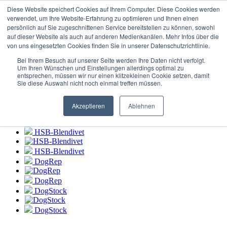
Login to
HSB-Blendivet Portal
Diese Website speichert Cookies auf Ihrem Computer. Diese Cookies werden
verwendet, um Ihre Website-Erfahrung zu optimieren und Ihnen einen
persönlich auf Sie zugeschnittenen Service bereitstellen zu können, sowohl
HSB-Blendivet
auf dieser Website als auch auf anderen Medienkanälen. Mehr Infos über die
von uns eingesetzten Cookies finden Sie in unserer Datenschutzrichtlinie.
HSB-Blendivet
Bei Ihrem Besuch auf unserer Seite werden Ihre Daten nicht verfolgt.
DogRep
Um Ihren Wünschen und Einstellungen allerdings optimal zu
entsprechen, müssen wir nur einen klitzekleinen Cookie setzen, damit
Sie diese Auswahl nicht noch einmal treffen müssen.
DogRep
DogStock
Akzeptieren
Ablehnen
DogStock
HSB-Blendivet
HSB-Blendivet
DogRep
DogRep
DogStock
DogStock